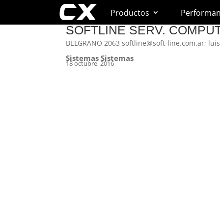
Productos
Performa
SOFTLINE SERV. COMPU
BELGRANO 2063 softline@soft-line.com.ar; luis
Sistemas Sistemas
18 octubre, 2016