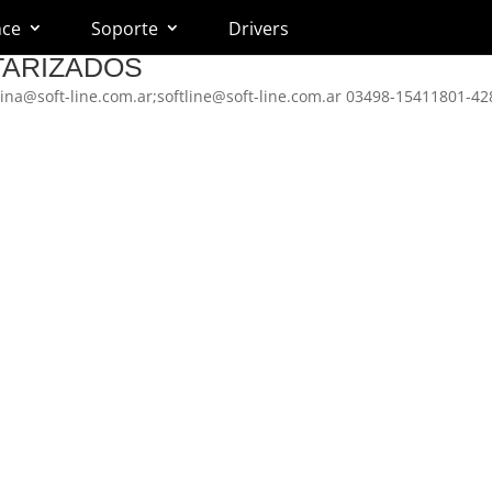
nce
Soporte
Drivers
TARIZADOS
ina@soft-line.com.ar;softline@soft-line.com.ar 03498-15411801-42