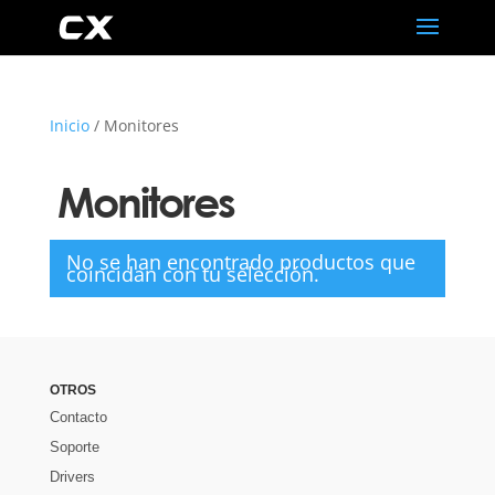
Inicio
/ Monitores
Monitores
No se han encontrado productos que
coincidan con tu selección.
OTROS
Contacto
Soporte
Drivers