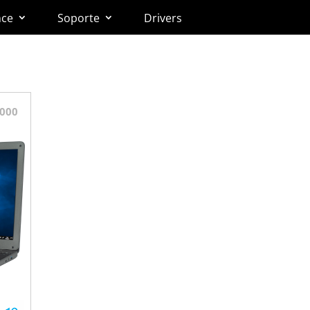
nce
Soporte
Drivers
0000