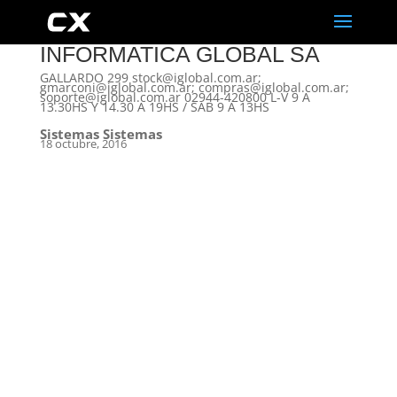
INFORMATICA GLOBAL SA
GALLARDO 299 stock@iglobal.com.ar;
gmarconi@iglobal.com.ar; compras@iglobal.com.ar;
soporte@iglobal.com.ar 02944-420800 L-V 9 A
13.30HS Y 14.30 A 19HS / SAB 9 A 13HS
Sistemas Sistemas
18 octubre, 2016