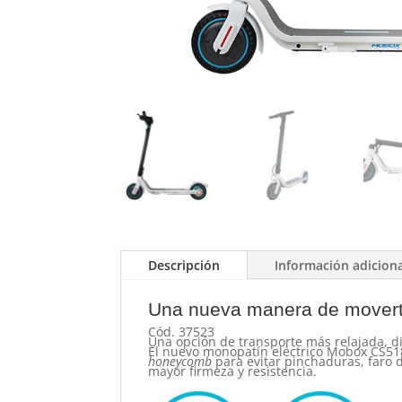
Descripción
Información adicion
Una nueva manera de mover
Cód. 37523
Una opción de transporte más relajada, di
El nuevo monopatín eléctrico Mobox CS518
honeycomb
para evitar pinchaduras, faro d
mayor firmeza y resistencia.