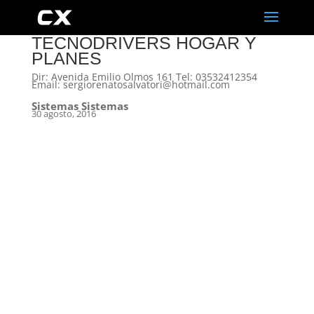
TECNODRIVERS HOGAR Y
PLANES
Dir: Avenida Emilio Olmos 161 Tel: 03532412354
Email: sergiorenatosalvatori@hotmail.com
Sistemas Sistemas
30 agosto, 2016