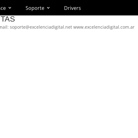
nce
Soporte
Drivers
NTAS
mail: soporte@excelenciadigital.net www.excelenciadigital.com.ar