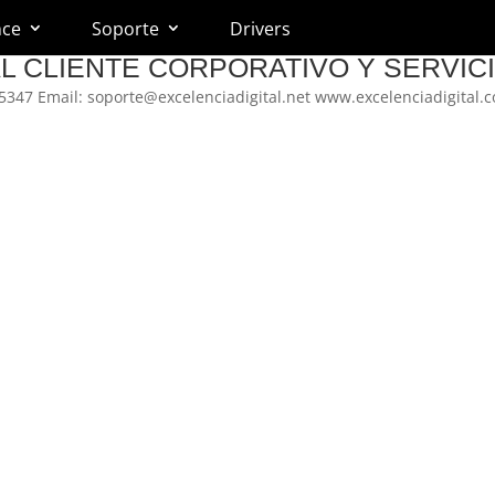
nce
Soporte
Drivers
L CLIENTE CORPORATIVO Y SERVIC
275347 Email: soporte@excelenciadigital.net www.excelenciadigital.