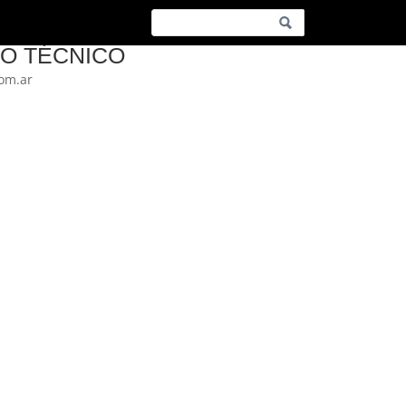
IO TÉCNICO
com.ar