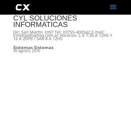
CYL SOLUCIONES
INFORMATICAS
Dir: San Martin 1097 Tel: 03755-400542 E-mail:
lrmonja@yahoo.com.ar Horarios: L-V 7.30 A 12HS Y
16 A 20HS / SAB 8 A 12HS
Sistemas Sistemas
30 agosto, 2016